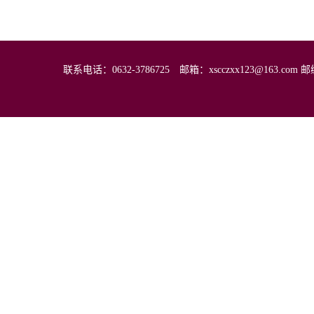
联系电话：0632-3786725 邮箱：xscczxx123@16