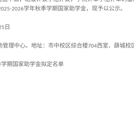
学年秋季
学期
国家
助学金
，
现予以公示。
202
5
-202
6
日
25
助管理中心。地址：市中校区综合楼
西室、薛城校
704
季学期国家助学金拟
定
名单