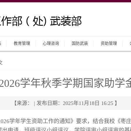
态
教育管理
心理咨询
国防武装
资助管理
文
5-2026学年秋季学期国家助
【来源： | 发布日期：2025年11月18日 16:25 】
—2026学年学生资助工作的通知》要求
，
结合我校
《枣
提出申请，
班级评议小组评议，
学院
评审
小组
评审
的基