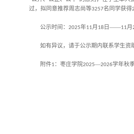
过，
拟同意推荐周志尚
等
名同学获得
3257
公示
时间：
年
月
日
——
月
202
5
11
18
11
如有异议，请于公示期内联系学生资
附件
：枣庄学院
—
学年
秋
1
202
5
202
6